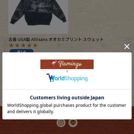
ブランドから探す
スタッフコーディネート
年代から探す
古着卸DOCK
古着 USA製 Altisans オオカミプリント スウェット
メンズ商品カテゴリーから探す
購入者
投稿日
2026/02/03
Tops
Outer
説明にあった通りの品でした。気に入ってます！
Bottoms
Fafatt
1
件中
1
-
1
件表示
レディース商品カテゴリーから探す
Tops
Bottoms
Outer
One Piece