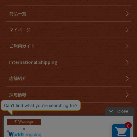
商品一覧
Fafatt
Kidswear
マイページ
小物・アクセサリーから探す
ご利用ガイド
Eye Wear
Cap
International Shipping
Bag
Stall・Scarf
店舗紹介
Accessory
Shoes
採用情報
Belt
antique goods
Keyring
vintage bicycle
会社概要
特定商取引法に基づく表示
個人情報取り扱いについて
cookieについて
FAFATT
お問い合わせ