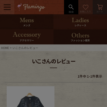
メニュー
500pt＆10％Offクーポンプレゼン
メンズ
レディース
ト
10％0ffクーポンプレゼント
アクセサリー
ファッション雑貨
HOME
いこさんのレビュー
ログイン・会員登録
LINE ID連携
いこさんのレビュー
お気に入り
マイページ
1
件中
1
-
1
件表示
ご利用ガイド
International Shipping
店舗紹介
特集一覧