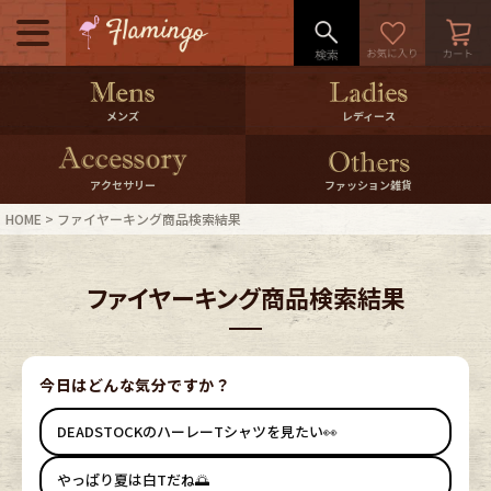
メニュー
500pt＆10％Offクーポンプレゼン
メンズ
レディース
ト
10％0ffクーポンプレゼント
アクセサリー
ファッション雑貨
HOME
ファイヤーキング商品検索結果
ログイン・会員登録
LINE ID連携
ファイヤーキング商品検索結果
お気に入り
マイページ
ご利用ガイド
International Shipping
今日はどんな気分ですか？
DEADSTOCKのハーレーTシャツを見たい👀
店舗紹介
特集一覧
やっぱり夏は白Tだね🌅