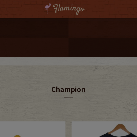
ーポンプレゼント
レゼント
連携
ジ
Champion
onal Shipping
コーディネート