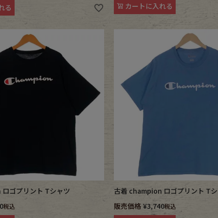
カートに入れる
れる
on ロゴプリント Tシャツ
古着 champion ロゴプリント T
0
販売価格
¥
3,740
税込
税込