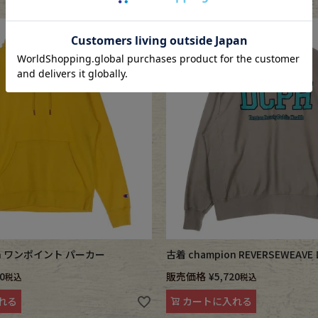
on ワンポイント パーカー
古着 champion REVERSEWEA
0
販売価格
¥
5,720
税込
税込
れる
カートに入れる