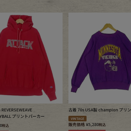
 REVERSEWEAVE
古着 70s USA製 champion 
LEYBALL プリントパーカー
VINTAGE
販売価格
¥
5,280
税込
0
税込