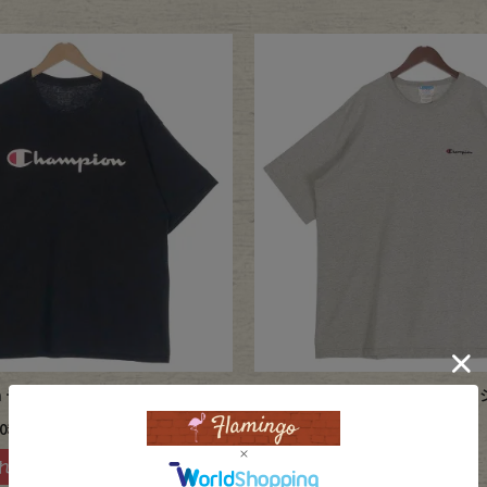
on デカロゴ プリントTシャツ
古着 champion 1ポイントロゴ 
0
販売価格
¥
5,720
税込
税込
れる
カートに入れる