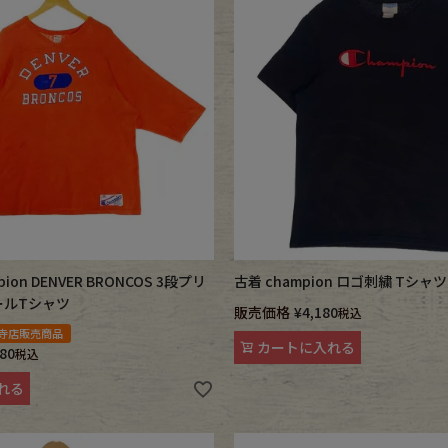
CK
す
pion DENVER BRONCOS 3段プリ
古着 champion ロゴ刺繍 Tシャツ
ールTシャツ
販売価格
¥
4,180
税込
寺店販売商品
探す
カートに入れる
280
税込
れる
ms