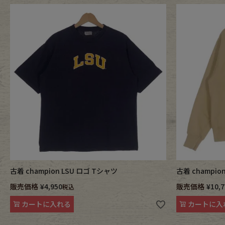
Belt
antiqu
Keyring
vintag
FAFATT
古着 champion LSU ロゴ Tシャツ
古着 champio
販売価格
¥
4,950
販売価格
¥
10,
税込
カートに入れる
カートに入