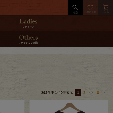
レディース
ファッション雑貨
1
2
…
8
298
件中
1
-
40
件表示