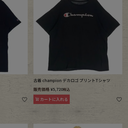
古着 champion デカロゴ プリントTシャツ
販売価格
¥
5,720
税込
カートに入れる