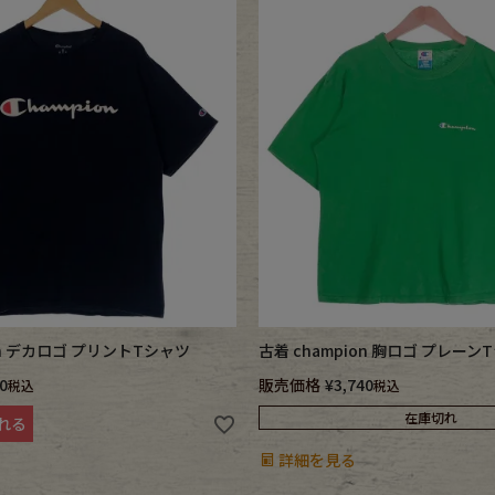
ece
ear
す
on デカロゴ プリントTシャツ
古着 champion 胸ロゴ プレーン
Scarf
0
販売価格
¥
3,740
税込
税込
在庫切れ
れる
詳細を見る