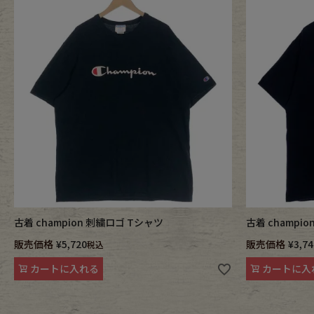
Outer
One Pi
Fafatt
Kidsw
小物・アクセサリーから探
Eye Wear
Cap
古着 champion 刺繍ロゴ Tシャツ
古着 champi
Bag
Stall・
販売価格
¥
5,720
販売価格
¥
3,74
税込
カートに入れる
カートに入
Accessory
Shoes