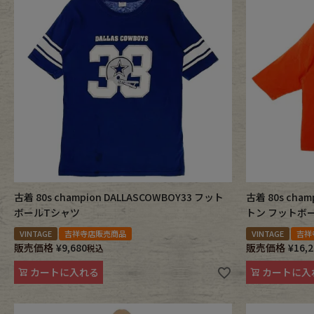
年代から探す
古着卸DO
メンズ商品カテゴリーから探
Tops
Outer
Bottoms
Fafatt
古着 80s champion DALLASCOWBOY33 フット
古着 80s cham
ボールTシャツ
トン フットボ
VINTAGE
吉祥寺店販売商品
VINTAGE
吉祥
レディース商品カテゴリーから
販売価格
¥
9,680
販売価格
¥
16,
税込
カートに入れる
カートに入
Tops
Botto