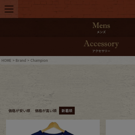
メニュー
500pt＆10％Offク
メンズ
10％0ffクーポンプ
アクセサリー
ログイン・会員登録
LINE ID
HOME
Brand
Champion
お気に入り
マイペー
ご利用ガイド
Internati
店舗紹介
特集一覧
価格が安い順
価格が高い順
新着順
ブランドから探す
スタッフ