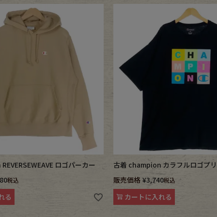
e goods
e bicycle
n REVERSEWEAVE ロゴパーカー
古着 champion カラフルロゴプ
780
販売価格
¥
3,740
税込
税込
れる
カートに入れる